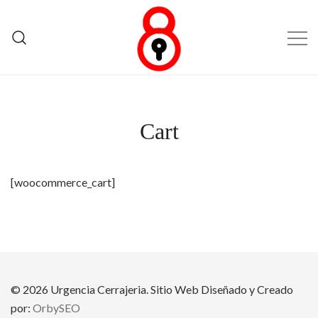
Saltar
al
contenido
Empresa Experta en Cerrajeria.
Urgencia Cerrajeria
Cart
[woocommerce_cart]
© 2026 Urgencia Cerrajeria. Sitio Web Diseñado y Creado
por:
OrbySEO